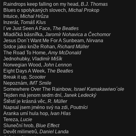
Raindrops keep falling on my head,
B.J. Thomas
Blues o spolykaných slovech,
Michal Prokop
Intuice,
Michal Hrůza
Inzerát,
Tomáš Klus
I´ve Just Seen A Face,
The Beatles
Mladičká básnířka
,
Jaromír Nohavica a Čechomor
Jesus Don´t Want Me For A Sunbeam,
Nirvana
Srdce jako kníže Rohan,
Richard Müller
The Road To Home,
Amy McDonald
Jednohubky,
Vladimír Mišík
Norwegian Wood,
John Lennon
Eight Days A Week,
The Beatles
Break it up
, Scooter
Nepoznám,
IMT Smile
Somewhere Over The Rainbow
, Israel Kamakawiwo´ole
Tejden má jenom sedm dní,
Janek Ledecký
Štěstí je krásná věc,
R. Müller
Napsal jsem jméno svý na zdi,
Poutníci
Aranka umí hula hop,
Ivan Hlas
Tereza,
Lucie
Sluneční hrob,
Blue Effect
Devět milimetrů,
Daniel Landa