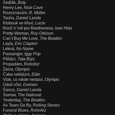
Sedlák,
Buty
Henry Lee,
Nick Cave
Rozeznávám,
R. Müller
Touha,
Daniel Landa
Klobouk ve křoví,
Lucie
Rock´n´roll pro Beethovena,
Ivan Hlas
Pretty Woman
, Roy Orbison
Can´t Buy Me Love,
The Beatles
Layla,
Eric Clapton
Lekná,
No Name
Passanger,
Iggy Pop
Pěšáci,
Tata Bojs
Propadám,
Rohořez
Želva,
Olympic
Čaba neblázni,
Elán
Vlak, co nikde nestaví,
Olympic
Údolí včel,
Dolmen
Šance,
Daniel
Landa
Sorrow,
The National
Yesterday,
The Beatles
As Tears Go By,
Rolling Stones
Funeral Blues,
Rohořez