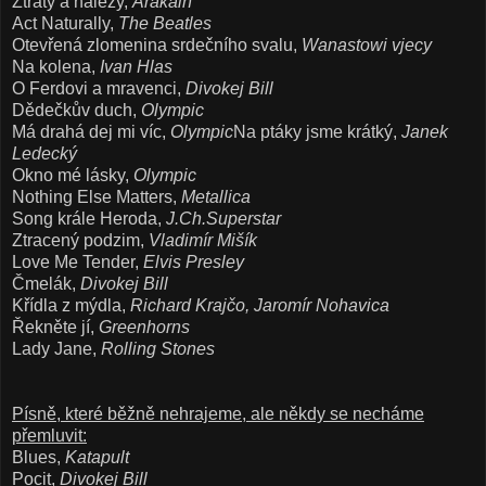
Ztráty a nálezy,
Arakain
Act Naturally,
The Beatles
Otevřená zlomenina srdečního svalu,
Wanastowi vjecy
Na kolena
,
Ivan Hlas
O Ferdovi a mravenci,
Divokej Bill
Dědečkův duch,
Olympic
Má drahá dej mi víc,
Olympic
Na ptáky jsme krátký,
Janek
Ledecký
Okno mé lásky,
Olympic
Nothing Else Matters,
Metallica
Song krále Heroda,
J.Ch.Superstar
Ztracený podzim,
Vladimír Mišík
Love Me Tender,
Elvis Presley
Čmelák,
Divokej Bill
Křídla z mýdla,
Richard Krajčo, Jaromír Nohavica
Řekněte jí,
Greenhorns
Lady Jane,
Rolling Stones
Písně, které běžně nehrajeme, ale někdy se necháme
přemluvit:
Blues,
Katapult
Pocit,
Divokej Bill