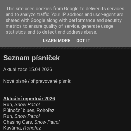
This site uses cookies from Google to deliver its services
ROHOŘEZ
and to analyze traffic. Your IP address and user-agent are
shared with Google along with performance and security
metrics to ensure quality of service, generate usage
Dvoučlenné elektroakustické kytarové hudební uskupení
statistics, and to detect and address abuse.
LEARN MORE
GOT IT
▼
Seznam písniček
Aktualizace 15.04.2026
Nové písně / připravované písně:
Aktuální repertoár 2026
Run,
Snow Patrol
Půlnoční blues, Rohořez
Run,
Snow Patrol
Chasing Cars,
Snow Patrol
Kavárna,
Rohořez