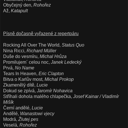
Obyčejný den,
Rohořez
Až,
Katapult
Písně dočasně vyřazené z repertoáru
Rocking All Over The World,
Status Quo
Nina Ricci,
Richard Müller
Duše do vesmíru,
Michal Hrůza
Promilujem´ celou noc,
Janek Ledecký
Prvá,
No Name
Tears In Heaven,
Eric Clapton
Bitva o Karlův most,
Michal Prokop
Zkamenělý dítě,
Lucie
Dokud se zpívá,
Jaromír Nohavica
Stříhali dohola malého chlapečka,
Josef Kainar / Vladimír
Mišík
Černí andělé,
Lucie
Andělé,
Wanastowi vjecy
Modrá,
Žlutej pes
Veselá,
Rohořez