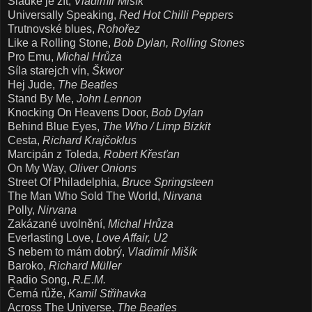
Sladké je žít,
Vladimír Mišík
Universally Speaking,
Red Hot Chilli Peppers
Trutnovské blues,
Rohořez
Like a Rolling Stone,
Bob Dylan, Rolling Stones
Pro Emu,
Michal Hrůza
Síla starejch vín,
Škwor
Hej Jude,
The Beatles
Stand By Me,
John Lennon
Knocking On Heavens Door,
Bob Dylan
Behind Blue Eyes,
The Who / Limp Bizkit
Cesta,
Richard Krajčoklus
Marcipán z Toleda,
Robert Křesťan
On My Way,
Oliver Onions
Street Of Philadelphia,
Bruce Springsteen
The Man Who Sold The World,
Nirvana
Polly,
Nirvana
Zakázané uvolnění,
Michal Hrůza
Everlasting Love,
Love Affair, U2
S nebem to mám dobrý,
Vladimír Mišík
Baroko
,
Richard Müller
Radio Song,
R.E.M.
Černá růže,
Kamil Střihavka
Across The Universe,
The Beatles