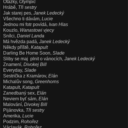
Otázky,
Olympic
Hrábě,
Tři sestry
Jak starej pes,
Janek Ledecký
Všechno ti dávám,
Lucie
J
ednou mi fotr povídá,
Ivan Hlas
Kouzlo,
Wanastowi vjecy
Snílci,
Daniel Landa
Má hvězda padá,
Janek Ledecký
Někdy příště,
Katapult
Darling Be Home Soon,
Slade
Sliby se maj
plnit o vánocích,
Janek Ledecký
Znamení,
Divokej Bill
Everyday,
Slade
Sestrička z Kramárov,
Elán
Michalův song,
Greenhorns
Katapult,
Katapult
Zanedbaný sex,
Elán
Neviem byť sám,
Elán
Malování,
Divokej Bill
Pijánovka,
Tři sestry
Amerika,
Lucie
Podzim,
Rohořez
Václavák,
Rohořez