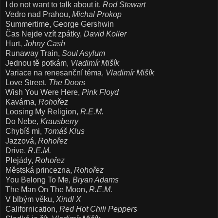
I do not want to talk about it,
Rod Stewart
Vedro nad Prahou,
Michal Prokop
Summertime, George Gershwin
Čas Nejde vzít zpátky,
David Koller
Hurt,
Johny Cash
Runaway Train,
Soul Asylum
Jednou tě potkám,
Vladimír Mišík
Variace na renesanční téma,
Vladimír Mišík
Love Street,
The Doors
Wish You Were Here,
Pink Floyd
Kavárna,
Rohořez
Loosing My Religion,
R.E.M.
Do Nebe,
Krausberry
Chybíš mi,
Tomáš Klus
Jazzová,
Rohořez
Drive,
R.E.M.
Plejády,
Rohořez
Městská princezna,
Rohořez
You Belong To Me,
Bryan Adams
The Man On The Moon,
R.E.M.
V blbým věku,
Xindl X
Californication,
Red Hot Chili Peppers