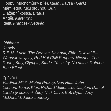
Houby (Muchomůrky bílé),
Milan Hlavsa / Garáž
Mám jednu ruku dlouhou,
Buty
Dlažební kostka,
Brutus
Anděl,
Karel Kryl
Igelit,
František Nedvěd
Oblíbené
Kapely
R.E.M.,
Lucie, The Beatles, Katapult, Elán, Divokej Bill,
Wanastowi vjecy, Red Hot Chili Peppers, Nirvana, The
Doors, Buty, Olympic, Slade, Tři sestry, No name, Dolmen,
Blue Effect
Zpěváci
Vladimír Mišík, Michal Prokop,
Ivan Hlas, John
Lennon,
Tomáš Klus,
Richard Müller, Eric Clapton, Daniel
Landa (Kouzelník Žito), Nick Cave, Bob Dylan, Amy
McDonald,
Janek Ledecký